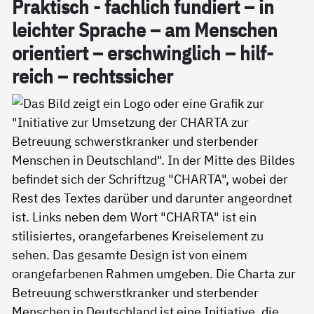
Prak­tisch - fach­lich fun­diert – in
leich­ter Spra­che – am Men­schen
ori­en­tiert – er­schwing­lich – hil­f­
reich – rechts­si­cher