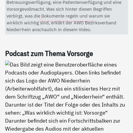
Mit dem Aktivieren des Videos akzeptieren Sie die
Betreuungsverfügung, eine Patientenverfügung und eine
Datenschutzerklärung von YouTube.
Vorsorgevollmacht. Was sich hinter diesen Begriffen
verbirgt, was die Dokumente regeln und warum sie
Datenschutzerklärung
wirklich wichtig sind, erklärt der AWO Bezirksverband
Niederrhein anschaulich in diesem Video.
Pod­cast zum The­ma Vor­sor­ge