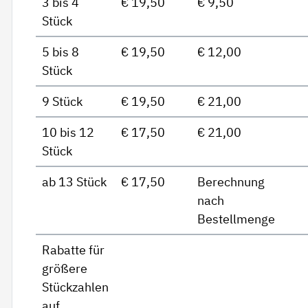
3 bis 4
€ 19,50
€ 9,50
Stück
5 bis 8
€ 19,50
€ 12,00
Stück
9 Stück
€ 19,50
€ 21,00
10 bis 12
€ 17,50
€ 21,00
Stück
ab 13 Stück
€ 17,50
Berechnung
nach
Bestellmenge
Rabatte für
größere
Stückzahlen
auf