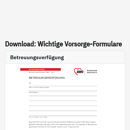
Down­load: Wich­ti­ge Vor­sor­ge-For­mu­la­re
Betreuungsverfügung