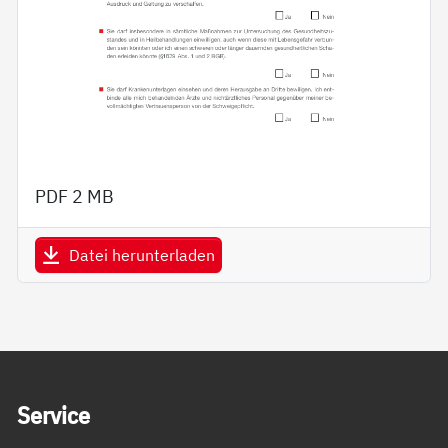
PDF
2 MB
Datei herunterladen
Service Informationen
Ser­vice