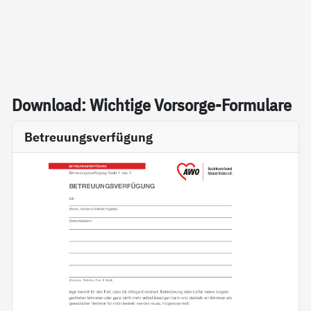
Down­load: Wich­ti­ge Vor­sor­ge-For­mu­la­re
Betreuungsverfügung