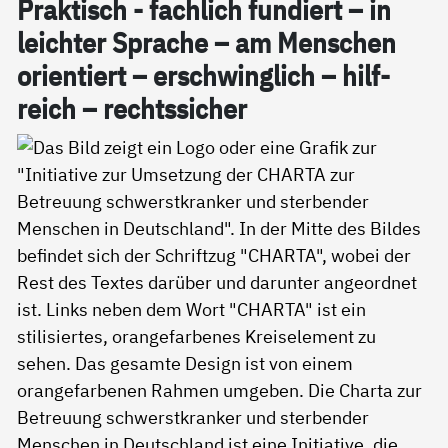
Prak­tisch - fach­lich fun­diert – in
leich­ter Spra­che – am Men­schen
ori­en­tiert – er­schwing­lich – hil­f­
reich – rechts­si­cher