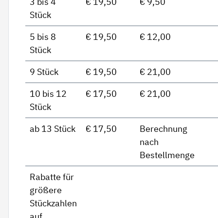
3 bis 4
€ 19,50
€ 9,50
Stück
5 bis 8
€ 19,50
€ 12,00
Stück
9 Stück
€ 19,50
€ 21,00
10 bis 12
€ 17,50
€ 21,00
Stück
ab 13 Stück
€ 17,50
Berechnung
nach
Bestellmenge
Rabatte für
größere
Stückzahlen
auf