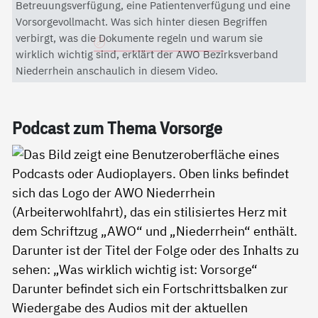
Mit dem Aktivieren des Videos akzeptieren Sie die
Betreuungsverfügung, eine Patientenverfügung und eine
Datenschutzerklärung von YouTube.
Vorsorgevollmacht. Was sich hinter diesen Begriffen
verbirgt, was die Dokumente regeln und warum sie
Datenschutzerklärung
wirklich wichtig sind, erklärt der AWO Bezirksverband
Niederrhein anschaulich in diesem Video.
Pod­cast zum The­ma Vor­sor­ge