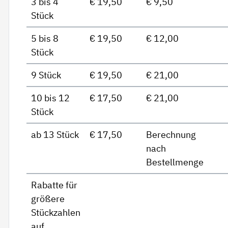
3 bis 4
€ 19,50
€ 9,50
Stück
5 bis 8
€ 19,50
€ 12,00
Stück
9 Stück
€ 19,50
€ 21,00
10 bis 12
€ 17,50
€ 21,00
Stück
ab 13 Stück
€ 17,50
Berechnung
nach
Bestellmenge
Rabatte für
größere
Stückzahlen
auf