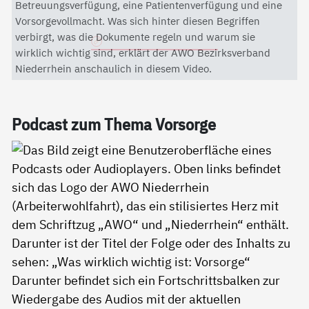
Mit dem Aktivieren des Videos akzeptieren Sie die
Betreuungsverfügung, eine Patientenverfügung und eine
Datenschutzerklärung von YouTube.
Vorsorgevollmacht. Was sich hinter diesen Begriffen
verbirgt, was die Dokumente regeln und warum sie
Datenschutzerklärung
wirklich wichtig sind, erklärt der AWO Bezirksverband
Niederrhein anschaulich in diesem Video.
Pod­cast zum The­ma Vor­sor­ge