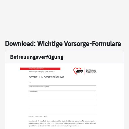
Down­load: Wich­ti­ge Vor­sor­ge-For­mu­la­re
Betreuungsverfügung