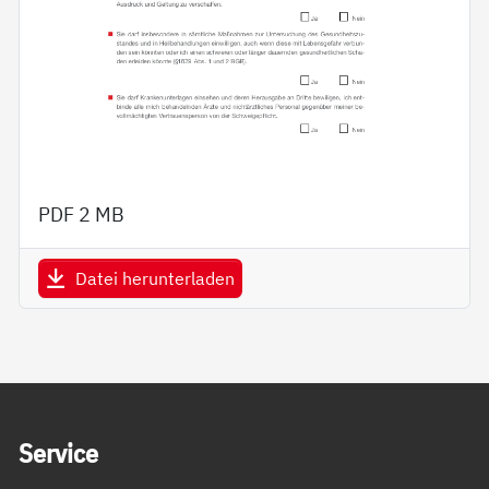
PDF
2 MB
Datei herunterladen
Service Informationen
Ser­vice