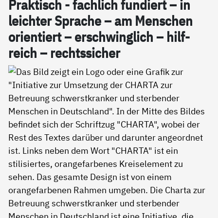
Prak­tisch - fach­lich fun­diert – in
leich­ter Spra­che – am Men­schen
ori­en­tiert – er­schwing­lich – hil­f­
reich – rechts­si­cher