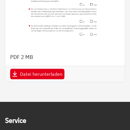
PDF
2 MB
Datei herunterladen
Service Informationen
Ser­vice