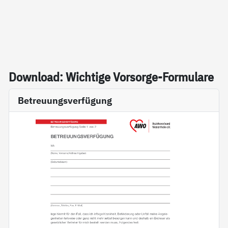
Down­load: Wich­ti­ge Vor­sor­ge-For­mu­la­re
Betreuungsverfügung