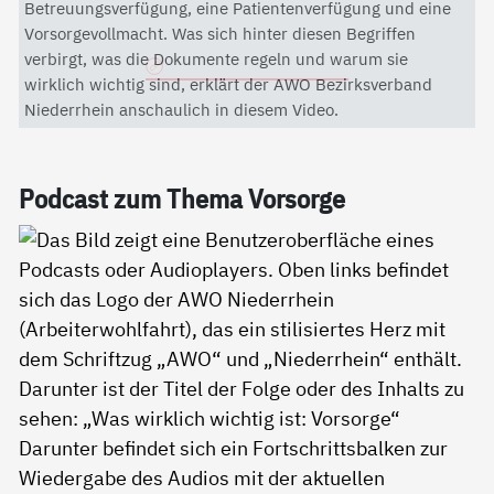
Mit dem Aktivieren des Videos akzeptieren Sie die
Betreuungsverfügung, eine Patientenverfügung und eine
Datenschutzerklärung von YouTube.
Vorsorgevollmacht. Was sich hinter diesen Begriffen
verbirgt, was die Dokumente regeln und warum sie
Datenschutzerklärung
wirklich wichtig sind, erklärt der AWO Bezirksverband
Niederrhein anschaulich in diesem Video.
Pod­cast zum The­ma Vor­sor­ge