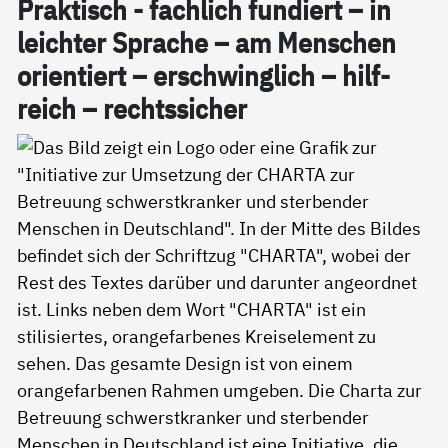
Prak­tisch - fach­lich fun­diert – in
leich­ter Spra­che – am Men­schen
ori­en­tiert – er­schwing­lich – hil­f­
reich – rechts­si­cher