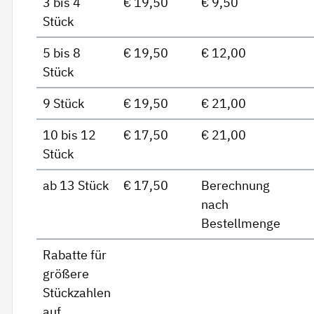
3 bis 4
€ 19,50
€ 9,50
Stück
5 bis 8
€ 19,50
€ 12,00
Stück
9 Stück
€ 19,50
€ 21,00
10 bis 12
€ 17,50
€ 21,00
Stück
ab 13 Stück
€ 17,50
Berechnung
nach
Bestellmenge
Rabatte für
größere
Stückzahlen
auf