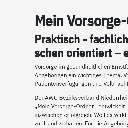
Mein Vor­sor­ge
Prak­tisch - fach­lic
schen ori­en­tiert – e
Vorsorge im gesundheitlichen Ernstfa
Angehörigen ein wichtiges Thema. V
Patientenverfügungen und Vollmacht
Der AWO Bezirksverband Niederrhei
„Mein Vorsorge-Ordner“ entwickelt un
inzwischen erfolgreich. Weil es wirkl
zur Hand zu haben. Für die Angehörig