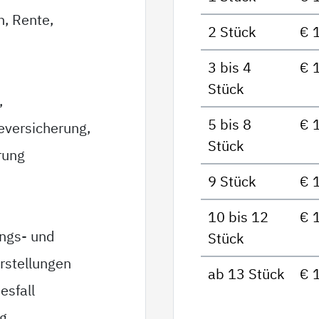
n, Rente,
2 Stück
€ 
3 bis 4
€ 
Stück
,
5 bis 8
€ 
eversicherung,
Stück
rung
9 Stück
€ 
10 bis 12
€ 
ungs- und
Stück
rstellungen
ab 13 Stück
€ 
esfall
ag