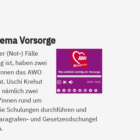
­ma Vor­sor­ge
er (Not-) Fälle
ig ist, haben zwei
*innen das AWO
t. Uschi Krehut
d nämlich zwei
*innen rund um
ie Schulungen durchführen und
aragrafen- und Gesetzesdschungel
n.