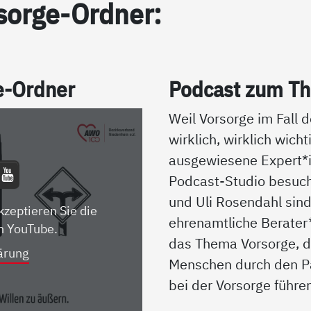
sor­ge-Ord­ner:
ge-Ord­ner
Pod­cast zum The
Weil Vorsorge im Fall d
wirklich, wirklich wicht
ausgewiesene Expert
Podcast-Studio besuch
und Uli Rosendahl sin
kzeptieren Sie die
ehrenamtliche Berater
n YouTube.
das Thema Vorsorge, d
ärung
Menschen durch den P
bei der Vorsorge führe