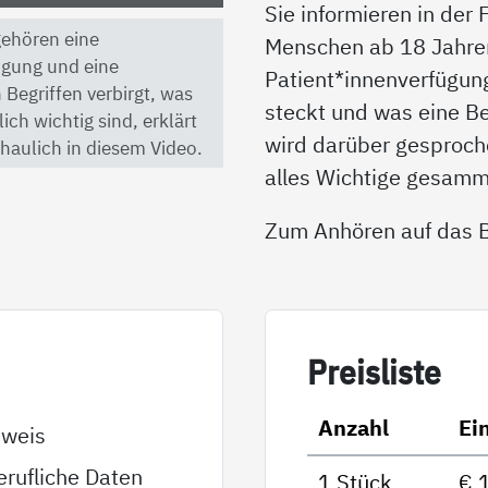
Sie informieren in der
 gehören eine
Menschen ab 18 Jahren 
ügung und eine
Patient*innenverfügun
 Begriffen verbirgt, was
steckt und was eine B
ch wichtig sind, erklärt
wird darüber gesproche
haulich in diesem Video.
alles Wichtige gesamm
Zum Anhören auf das Bi
Preis­lis­te
Anzahl
Ei
sweis
rufliche Daten
1 Stück
€ 