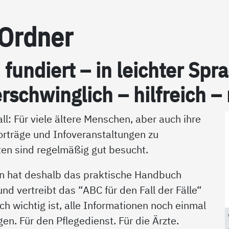
-Ord­ner
h fun­diert – in leich­ter S
r­schwing­lich – hil­f­reich –
ll: Für viele ältere Menschen, aber auch ihre
orträge und Infoveranstaltungen zu
en sind regelmäßig gut besucht.
n hat deshalb das praktische Handbuch
d vertreibt das “ABC für den Fall der Fälle“
ich wichtig ist, alle Informationen noch einmal
en. Für den Pflegedienst. Für die Ärzte.