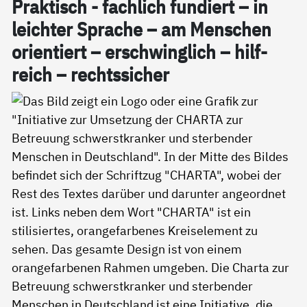
Prak­tisch - fach­lich fun­diert – in
leich­ter Spra­che – am Men­schen
ori­en­tiert – er­schwing­lich – hil­f­
reich – rechts­si­cher