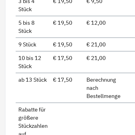
3 bis 4
€ 19,50
€ 9,50
Stück
5 bis 8
€ 19,50
€ 12,00
Stück
9 Stück
€ 19,50
€ 21,00
10 bis 12
€ 17,50
€ 21,00
Stück
ab 13 Stück
€ 17,50
Berechnung
nach
Bestellmenge
Rabatte für
größere
Stückzahlen
auf