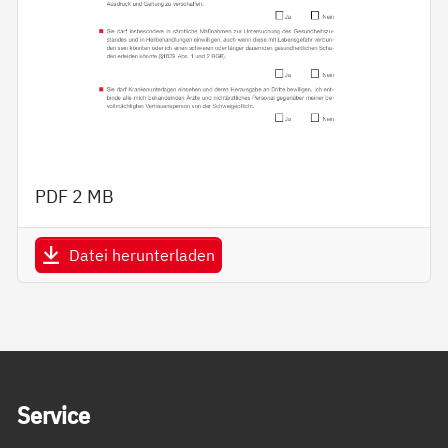
PDF
2 MB
Datei herunterladen
Service Informationen
Ser­vice