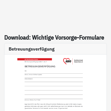
Down­load: Wich­ti­ge Vor­sor­ge-For­mu­la­re
Betreuungsverfügung