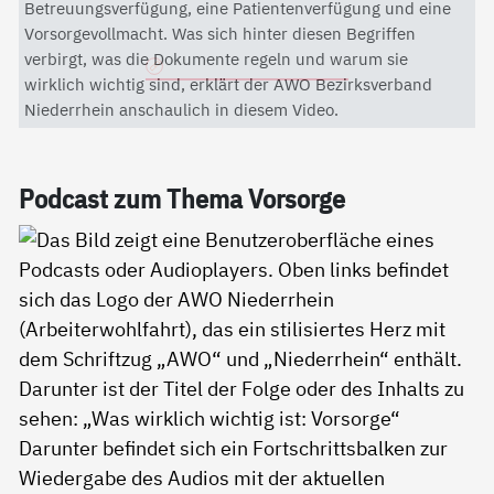
Mit dem Aktivieren des Videos akzeptieren Sie die
Betreuungsverfügung, eine Patientenverfügung und eine
Datenschutzerklärung von YouTube.
Vorsorgevollmacht. Was sich hinter diesen Begriffen
verbirgt, was die Dokumente regeln und warum sie
Datenschutzerklärung
wirklich wichtig sind, erklärt der AWO Bezirksverband
Niederrhein anschaulich in diesem Video.
Pod­cast zum The­ma Vor­sor­ge