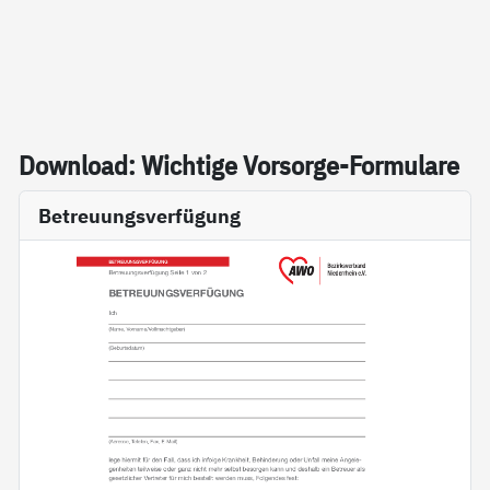
Down­load: Wich­ti­ge Vor­sor­ge-For­mu­la­re
Betreuungsverfügung