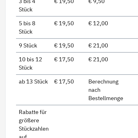
3 bis 4
€ 19,50
€ 9,50
Stück
5 bis 8
€ 19,50
€ 12,00
Stück
9 Stück
€ 19,50
€ 21,00
10 bis 12
€ 17,50
€ 21,00
Stück
ab 13 Stück
€ 17,50
Berechnung
nach
Bestellmenge
Rabatte für
größere
Stückzahlen
auf