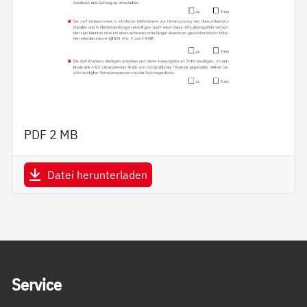
PDF
2 MB
Datei herunterladen
Service Informationen
Ser­vice