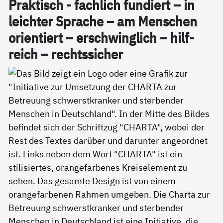
Prak­tisch - fach­lich fun­diert – in
leich­ter Spra­che – am Men­schen
ori­en­tiert – er­schwing­lich – hil­f­
reich – rechts­si­cher