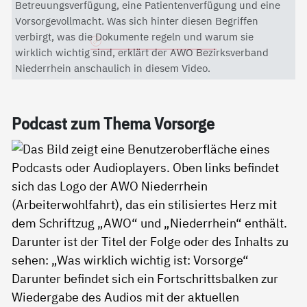
Mit dem Aktivieren des Videos akzeptieren Sie die
Betreuungsverfügung, eine Patientenverfügung und eine
Datenschutzerklärung von YouTube.
Vorsorgevollmacht. Was sich hinter diesen Begriffen
verbirgt, was die Dokumente regeln und warum sie
Datenschutzerklärung
wirklich wichtig sind, erklärt der AWO Bezirksverband
Niederrhein anschaulich in diesem Video.
Pod­cast zum The­ma Vor­sor­ge