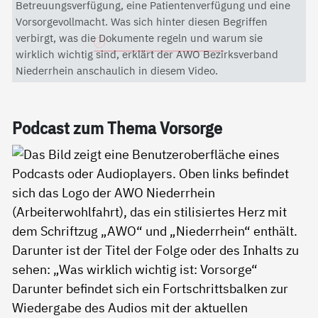
Mit dem Aktivieren des Videos akzeptieren Sie die
Betreuungsverfügung, eine Patientenverfügung und eine
Datenschutzerklärung von YouTube.
Vorsorgevollmacht. Was sich hinter diesen Begriffen
verbirgt, was die Dokumente regeln und warum sie
Datenschutzerklärung
wirklich wichtig sind, erklärt der AWO Bezirksverband
Niederrhein anschaulich in diesem Video.
Pod­cast zum The­ma Vor­sor­ge