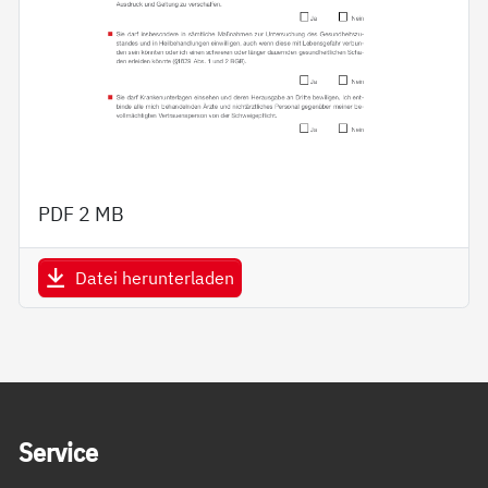
PDF
2 MB
Datei herunterladen
Service Informationen
Ser­vice