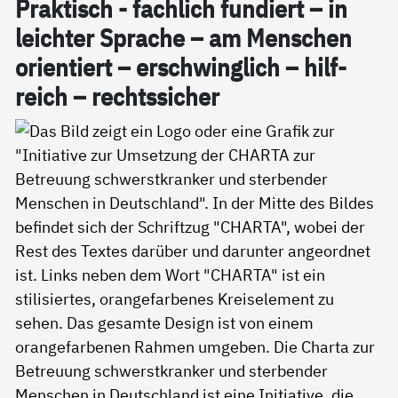
Prak­tisch - fach­lich fun­diert – in
leich­ter Spra­che – am Men­schen
ori­en­tiert – er­schwing­lich – hil­f­
reich – rechts­si­cher