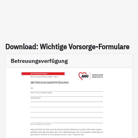
Down­load: Wich­ti­ge Vor­sor­ge-For­mu­la­re
Betreuungsverfügung