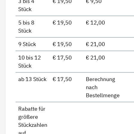
3 bis 4
€ 19,50
€ 9,50
Stück
5 bis 8
€ 19,50
€ 12,00
Stück
9 Stück
€ 19,50
€ 21,00
10 bis 12
€ 17,50
€ 21,00
Stück
ab 13 Stück
€ 17,50
Berechnung
nach
Bestellmenge
Rabatte für
größere
Stückzahlen
auf