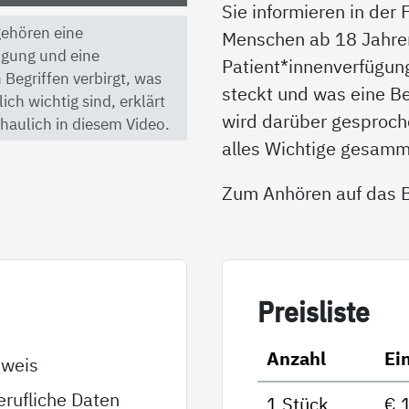
Sie informieren in der
 gehören eine
Menschen ab 18 Jahren 
ügung und eine
Patient*innenverfügun
 Begriffen verbirgt, was
steckt und was eine B
ch wichtig sind, erklärt
wird darüber gesproche
haulich in diesem Video.
alles Wichtige gesamm
Zum Anhören auf das Bi
Preis­lis­te
Anzahl
Ei
sweis
rufliche Daten
1 Stück
€ 