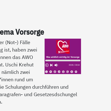
­ma Vor­sor­ge
er (Not-) Fälle
ig ist, haben zwei
*innen das AWO
t. Uschi Krehut
d nämlich zwei
*innen rund um
ie Schulungen durchführen und
aragrafen- und Gesetzesdschungel
n.