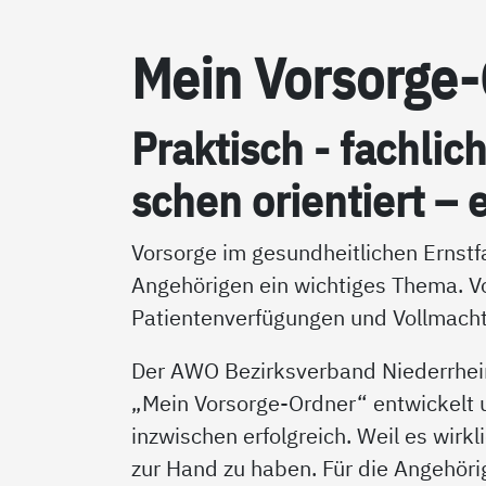
Mein Vor­sor­ge
Prak­tisch - fach­lic
schen ori­en­tiert – e
Vorsorge im gesundheitlichen Ernstfa
Angehörigen ein wichtiges Thema. V
Patientenverfügungen und Vollmacht
Der AWO Bezirksverband Niederrhei
„Mein Vorsorge-Ordner“ entwickelt un
inzwischen erfolgreich. Weil es wirkl
zur Hand zu haben. Für die Angehörig