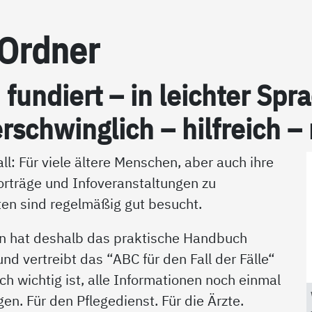
-Ord­ner
h fun­diert – in leich­ter S
r­schwing­lich – hil­f­reich –
ll: Für viele ältere Menschen, aber auch ihre
orträge und Infoveranstaltungen zu
en sind regelmäßig gut besucht.
n hat deshalb das praktische Handbuch
d vertreibt das “ABC für den Fall der Fälle“
ich wichtig ist, alle Informationen noch einmal
en. Für den Pflegedienst. Für die Ärzte.