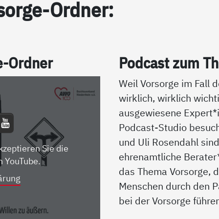
sor­ge-Ord­ner:
ge-Ord­ner
Pod­cast zum The
Weil Vorsorge im Fall d
wirklich, wirklich wicht
ausgewiesene Expert
Podcast-Studio besuch
und Uli Rosendahl sin
kzeptieren Sie die
ehrenamtliche Berater
n YouTube.
das Thema Vorsorge, d
ärung
Menschen durch den P
bei der Vorsorge führe