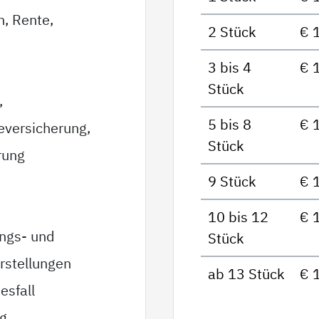
n, Rente,
2 Stück
€ 
3 bis 4
€ 
Stück
,
5 bis 8
€ 
eversicherung,
Stück
rung
9 Stück
€ 
10 bis 12
€ 
ungs- und
Stück
rstellungen
ab 13 Stück
€ 
esfall
ag