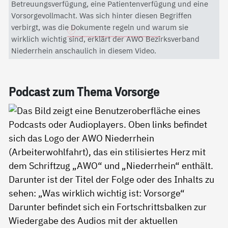
Mit dem Aktivieren des Videos akzeptieren Sie die
Betreuungsverfügung, eine Patientenverfügung und eine
Datenschutzerklärung von YouTube.
Vorsorgevollmacht. Was sich hinter diesen Begriffen
verbirgt, was die Dokumente regeln und warum sie
Datenschutzerklärung
wirklich wichtig sind, erklärt der AWO Bezirksverband
Niederrhein anschaulich in diesem Video.
Pod­cast zum The­ma Vor­sor­ge