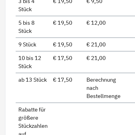
3 bis 4
€ 19,50
€ 9,50
Stück
5 bis 8
€ 19,50
€ 12,00
Stück
9 Stück
€ 19,50
€ 21,00
10 bis 12
€ 17,50
€ 21,00
Stück
ab 13 Stück
€ 17,50
Berechnung
nach
Bestellmenge
Rabatte für
größere
Stückzahlen
auf