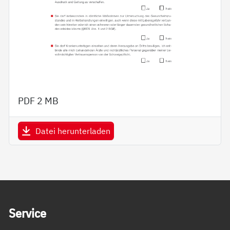
PDF
2 MB
Datei herunterladen
Service Informationen
Ser­vice