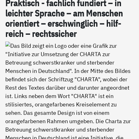
Prak­tisch - fach­lich fun­diert – in
leich­ter Spra­che – am Men­schen
ori­en­tiert – er­schwing­lich – hil­f­
reich – rechts­si­cher