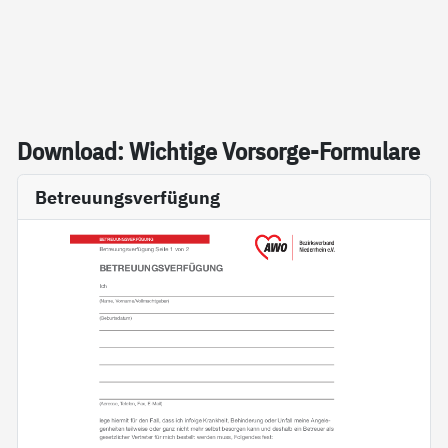
Down­load: Wich­ti­ge Vor­sor­ge-For­mu­la­re
Betreuungsverfügung