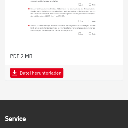
PDF
2 MB
Datei herunterladen
Service Informationen
Ser­vice