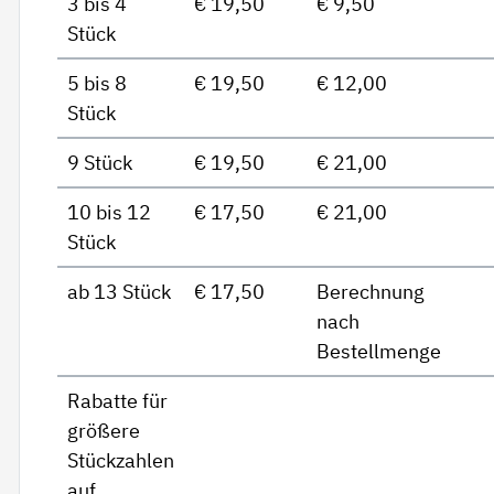
3 bis 4
€ 19,50
€ 9,50
Stück
5 bis 8
€ 19,50
€ 12,00
Stück
9 Stück
€ 19,50
€ 21,00
10 bis 12
€ 17,50
€ 21,00
Stück
ab 13 Stück
€ 17,50
Berechnung
nach
Bestellmenge
Rabatte für
größere
Stückzahlen
auf