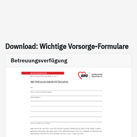
Down­load: Wich­ti­ge Vor­sor­ge-For­mu­la­re
Betreuungsverfügung