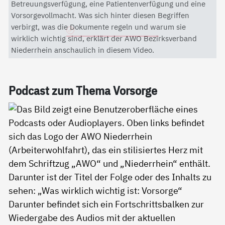
Mit dem Aktivieren des Videos akzeptieren Sie die
Betreuungsverfügung, eine Patientenverfügung und eine
Datenschutzerklärung von YouTube.
Vorsorgevollmacht. Was sich hinter diesen Begriffen
verbirgt, was die Dokumente regeln und warum sie
Datenschutzerklärung
wirklich wichtig sind, erklärt der AWO Bezirksverband
Niederrhein anschaulich in diesem Video.
Pod­cast zum The­ma Vor­sor­ge