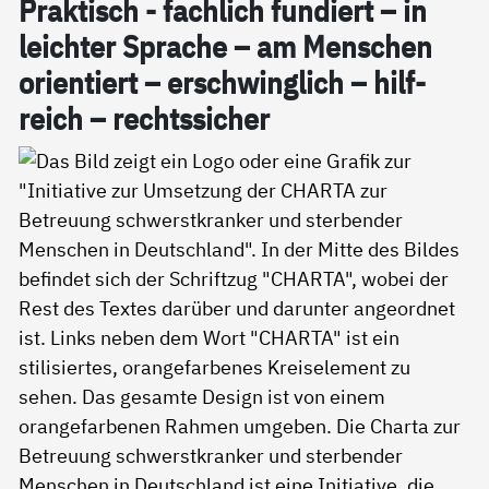
Prak­tisch - fach­lich fun­diert – in
leich­ter Spra­che – am Men­schen
ori­en­tiert – er­schwing­lich – hil­f­
reich – rechts­si­cher