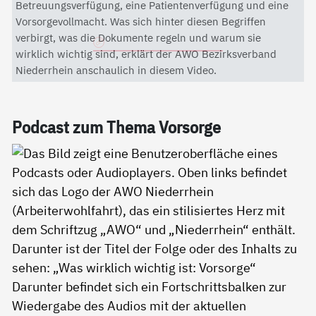
Mit dem Aktivieren des Videos akzeptieren Sie die
Betreuungsverfügung, eine Patientenverfügung und eine
Datenschutzerklärung von YouTube.
Vorsorgevollmacht. Was sich hinter diesen Begriffen
verbirgt, was die Dokumente regeln und warum sie
Datenschutzerklärung
wirklich wichtig sind, erklärt der AWO Bezirksverband
Niederrhein anschaulich in diesem Video.
Pod­cast zum The­ma Vor­sor­ge