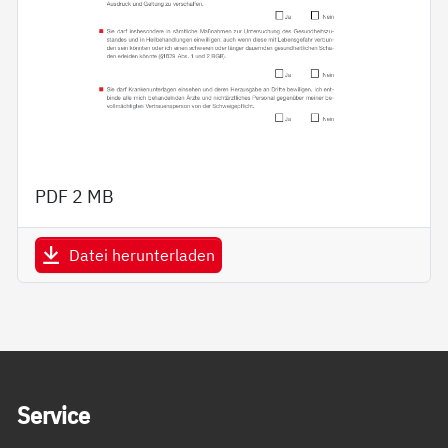
PDF
2 MB
Datei herunterladen
Service Informationen
Ser­vice