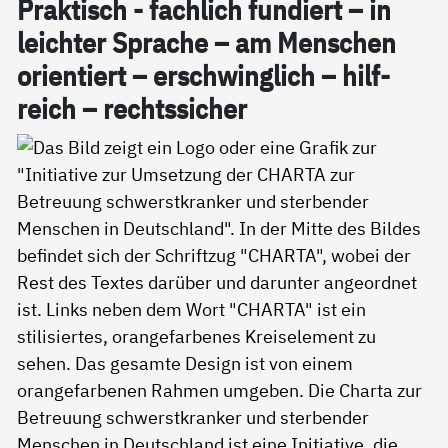
Prak­tisch - fach­lich fun­diert – in
leich­ter Spra­che – am Men­schen
ori­en­tiert – er­schwing­lich – hil­f­
reich – rechts­si­cher