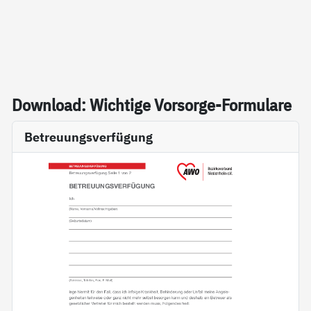
Down­load: Wich­ti­ge Vor­sor­ge-For­mu­la­re
Betreuungsverfügung