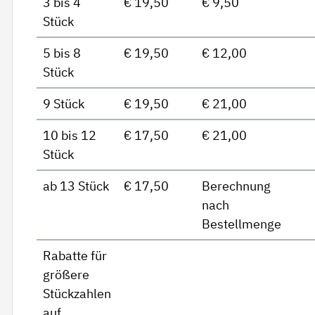
3 bis 4
€ 19,50
€ 9,50
Stück
5 bis 8
€ 19,50
€ 12,00
Stück
9 Stück
€ 19,50
€ 21,00
10 bis 12
€ 17,50
€ 21,00
Stück
ab 13 Stück
€ 17,50
Berechnung
nach
Bestellmenge
Rabatte für
größere
Stückzahlen
auf