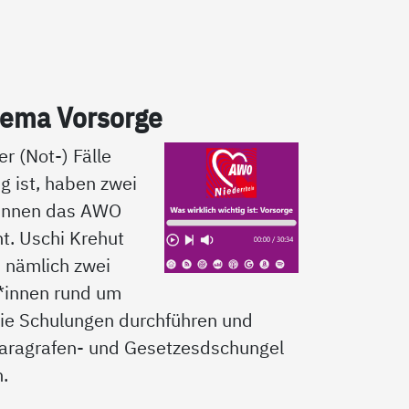
­ma Vor­sor­ge
er (Not-) Fälle
ig ist, haben zwei
*innen das AWO
t. Uschi Krehut
d nämlich zwei
*innen rund um
ie Schulungen durchführen und
aragrafen- und Gesetzesdschungel
n.