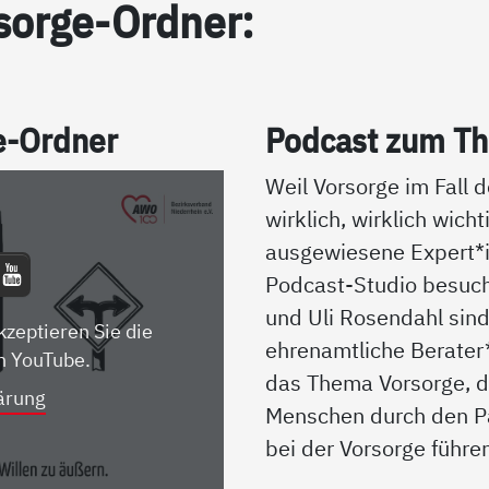
sor­ge-Ord­ner:
ge-Ord­ner
Pod­cast zum The
Weil Vorsorge im Fall d
wirklich, wirklich wicht
ausgewiesene Expert
Podcast-Studio besuch
und Uli Rosendahl sin
kzeptieren Sie die
ehrenamtliche Berater
n YouTube.
das Thema Vorsorge, d
ärung
Menschen durch den P
bei der Vorsorge führe