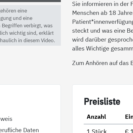
Sie informieren in der
 gehören eine
Menschen ab 18 Jahren 
ügung und eine
Patient*innenverfügun
 Begriffen verbirgt, was
steckt und was eine B
ch wichtig sind, erklärt
wird darüber gesproche
haulich in diesem Video.
alles Wichtige gesamm
Zum Anhören auf das Bi
Preis­lis­te
Anzahl
Ei
sweis
rufliche Daten
1 Stück
€ 