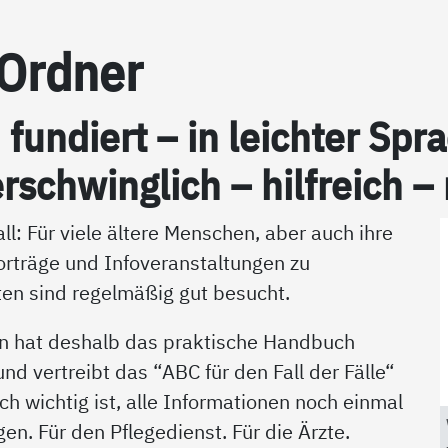
-Ord­ner
h fun­diert – in leich­ter S
r­schwing­lich – hil­f­reich –
ll: Für viele ältere Menschen, aber auch ihre
orträge und Infoveranstaltungen zu
en sind regelmäßig gut besucht.
n hat deshalb das praktische Handbuch
d vertreibt das “ABC für den Fall der Fälle“
ich wichtig ist, alle Informationen noch einmal
en. Für den Pflegedienst. Für die Ärzte.