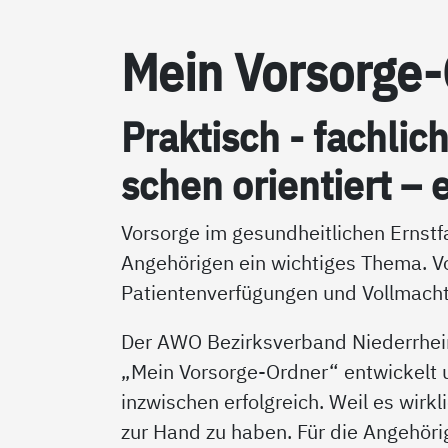
Mein Vor­sor­ge
Prak­tisch - fach­lic
schen ori­en­tiert – e
Vorsorge im gesundheitlichen Ernstfa
Angehörigen ein wichtiges Thema. V
Patientenverfügungen und Vollmacht
Der AWO Bezirksverband Niederrhei
„Mein Vorsorge-Ordner“ entwickelt un
inzwischen erfolgreich. Weil es wirkl
zur Hand zu haben. Für die Angehörig