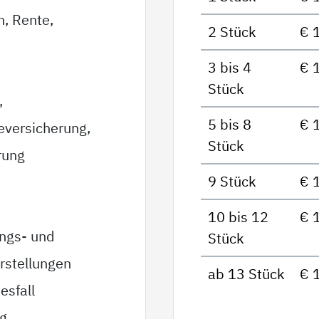
n, Rente,
2 Stück
€ 
3 bis 4
€ 
Stück
,
5 bis 8
€ 
eversicherung,
Stück
rung
9 Stück
€ 
10 bis 12
€ 
ungs- und
Stück
rstellungen
ab 13 Stück
€ 
esfall
ag